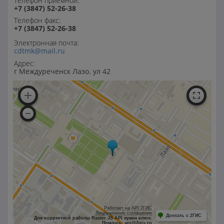
Телефон приемной:
+7 (3847) 52-26-38
Телефон факс:
+7 (3847) 52-26-38
Электронная почта:
cdtmk@mail.ru
Адрес:
г Междуреченск Лазо. ул 42
Работает на API 2ГИС
Лицензионное соглашение
Доехать с 2ГИС
Для корректной работы Raster JS API нужен ключ.
Помощь: api@2gis.ru