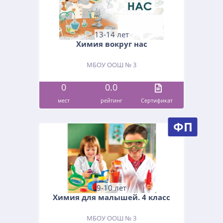
13-14 лет
Химия вокруг нас
МБОУ ООШ № 3
0
0.0
мест
рейтинг
Cертификат
ФП
9-10 лет
Химия для малышей. 4 класс
МБОУ ООШ № 3