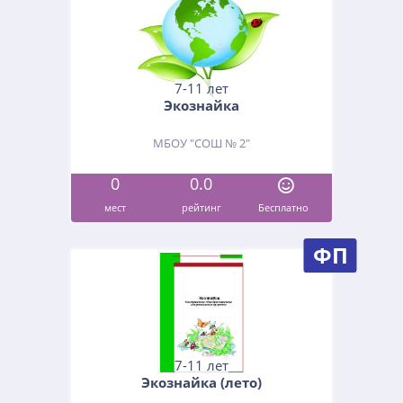
7-11 лет
Экознайка
МБОУ "СОШ № 2"
0
0.0
мест
рейтинг
Бесплатно
ФП
7-11 лет
Экознайка (лето)