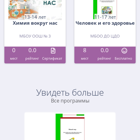
13-14 лет
11-17 лет
Химия вокруг нас
Человек и его здоровье
МБОУ ООШ № 3
МБОО ДО ЦДО
0
0.0
8
0.0
мест
рейтинг
Cертификат
мест
рейтинг
Бесплатно
Увидеть больше
Все программы