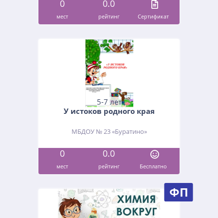
0
0.0
мест
рейтинг
Cертификат
5-7 лет
У истоков родного края
МБДОУ № 23 «Буратино»
0
0.0
мест
рейтинг
Бесплатно
ФП