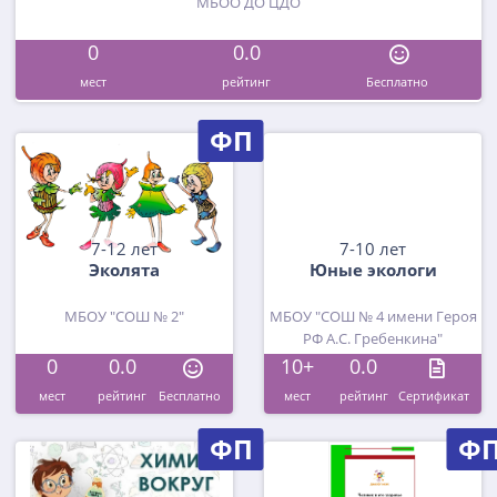
МБОО ДО ЦДО
0
0.0
мест
рейтинг
Бесплатно
ФП
7-12 лет
7-10 лет
Эколята
Юные экологи
МБОУ "СОШ № 2"
МБОУ "СОШ № 4 имени Героя
РФ А.С. Гребенкина"
0
0.0
10+
0.0
мест
рейтинг
Бесплатно
мест
рейтинг
Cертификат
ФП
Ф