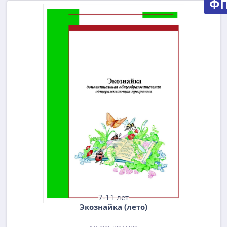
Ф
7-11 лет
Экознайка (лето)