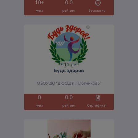
10+
0.0
мест
рейтинг
Бесплатно
7-11 лет
Будь здоров
МБОУ ДО "ДЮСШ п. Плотниково"
0
0.0
мест
рейтинг
Cертификат