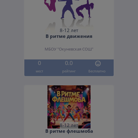
8-12 лет
В ритме движения
МБОУ "Окуневская СОШ"
0
0.0
мест
рейтинг
Бесплатно
8-12 лет
В ритме флешмоба