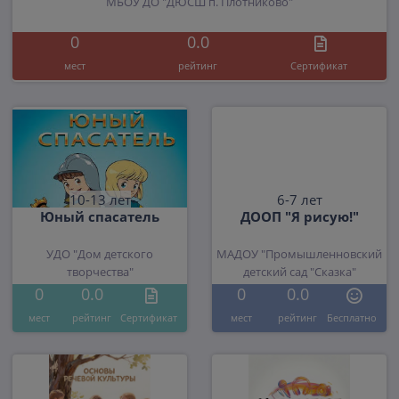
МБОУ ДО "ДЮСШ п. Плотниково"
0
0.0
мест
рейтинг
Cертификат
10-13 лет
6-7 лет
Юный спасатель
ДООП "Я рисую!"
УДО "Дом детского
МАДОУ "Промышленновский
творчества"
детский сад "Сказка"
0
0.0
0
0.0
мест
рейтинг
Cертификат
мест
рейтинг
Бесплатно