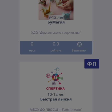
9-12 лет
БуМагия
УДО "Дом детского творчества"
0
0.0
мест
рейтинг
Бесплатно
ФП
10-12 лет
Быстрая лыжня
МБОУ ДО "ДЮСШ п. Плотниково"