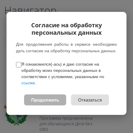
Навигатор
Список всех программ
Согласие на обработку
персональных данных
Показать подобные программы
Для продолжения работы в сервисе необходимо
дать согласие на обработку персональных данных.
Я ознакомился(-ась) и даю согласие на
Будь здоров
обработку моих персональных данных в
*Программа была удалена
соответствии с условиями, указанными по
ссылке
.
0.0
Возраст: 7-11 лет
Продолжить
Отказаться
Направление:
Физкультурно-спортивное
Программа предназначена
для обучающихся Дети без
ОВЗ