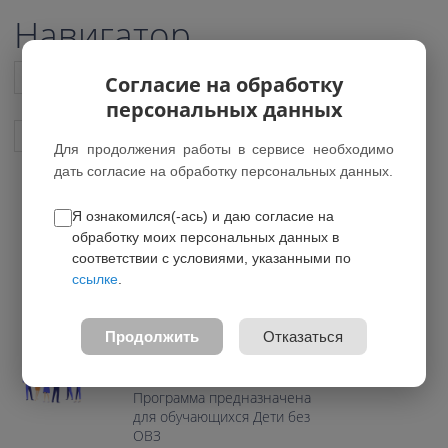
Навигатор
Список всех программ
Согласие на обработку
персональных данных
Показать подобные программы
Для продолжения работы в сервисе необходимо
дать согласие на обработку персональных данных.
Я ознакомился(-ась) и даю согласие на
Основы культуры речи
обработку моих персональных данных в
*Нет действующих групп
соответствии с условиями, указанными по
ссылке
.
0.0
Возраст: 11-15 лет
Продолжить
Отказаться
Направление: Социально-
гуманитарное
Программа предназначена
для обучающихся Дети без
ОВЗ