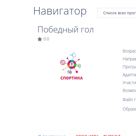
Навигатор
Список всех про
Победный гол
0.0
Возрас
Напра
Прогр
Адапта
Участи
Возмо
Файл 
Образ