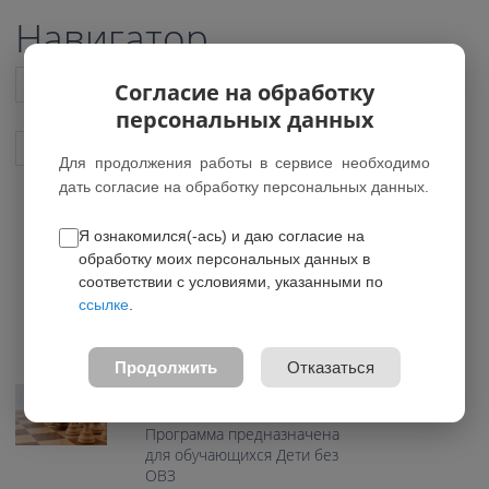
Навигатор
Список всех программ
Согласие на обработку
персональных данных
Показать подобные программы
Для продолжения работы в сервисе необходимо
дать согласие на обработку персональных данных.
Я ознакомился(-ась) и даю согласие на
Шахматная игра
обработку моих персональных данных в
*Нет действующих групп
соответствии с условиями, указанными по
ссылке
.
0.0
Возраст: 11-15 лет
Продолжить
Отказаться
Направление:
Физкультурно-спортивное
Программа предназначена
для обучающихся Дети без
ОВЗ