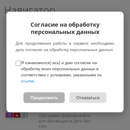
Навигатор
Список всех программ
Согласие на обработку
персональных данных
Показать подобные программы
Для продолжения работы в сервисе необходимо
дать согласие на обработку персональных данных.
Я ознакомился(-ась) и даю согласие на
Детский медиацентр
обработку моих персональных данных в
*Нет действующих групп
соответствии с условиями, указанными по
ссылке
.
0.0
Возраст: 12-17 лет
Продолжить
Отказаться
Направление: Социально-
гуманитарное
Программа предназначена
для обучающихся Дети без
ОВЗ