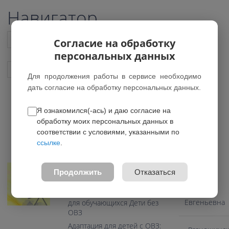
Навигатор
Список всех программ
Согласие на обработку
персональных данных
Показать подобные программы
Для продолжения работы в сервисе необходимо
дать согласие на обработку персональных данных.
Я ознакомился(-ась) и даю согласие на
Академия ЮИД
обработку моих персональных данных в
соответствии с условиями, указанными по
0.0
ссылке
.
Педагоги
Возраст: 10-18 лет
Направление: Социально-
Продолжить
Отказаться
гуманитарное
Якупова
Наталья
Программа предназначена
Евгеньевна
для обучающихся Дети без
ОВЗ
Адаптация для детей с ОВЗ: