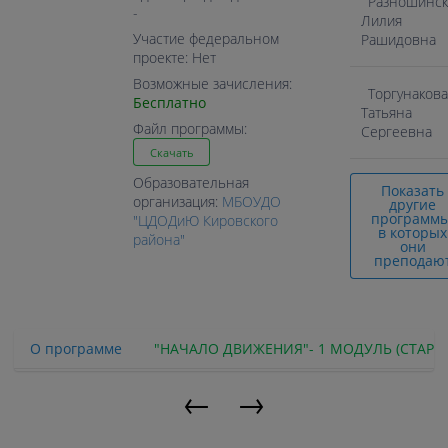
Разношинск
-
Лилия
Участие федеральном
Рашидовна
проекте: Нет
Возможные зачисления:
Торгунакова
Бесплатно
Татьяна
Файл программы:
Сергеевна
Скачать
Образовательная
Показать
организация:
МБОУДО
другие
программы
"ЦДОДиЮ Кировского
в которых
района"
они
преподаю
О программе
"НАЧАЛО ДВИЖЕНИЯ"- 1 МОДУЛЬ (СТАРТ
←
→