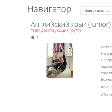
Навигатор
Список всех про
Английский язык (Junior)
*Нет действующих групп
0.0
Возрас
Напра
Прогр
Адапта
Участи
Возмо
Файл 
Образ