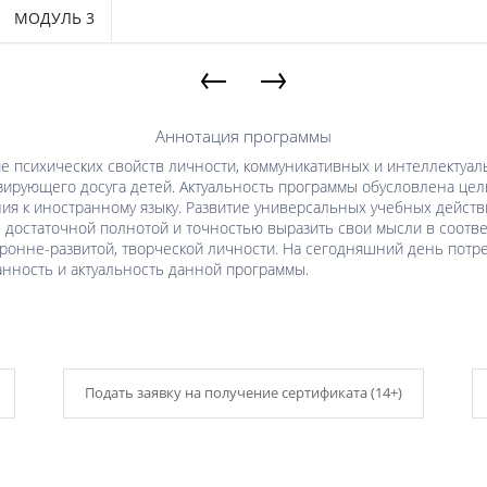
МОДУЛЬ 3
←
→
Аннотация программы
ие психических свойств личности, коммуникативных и интеллектуа
изирующего досуга детей. Актуальность программы обусловлена ц
я к иностранному языку. Развитие универсальных учебных действи
 достаточной полнотой и точностью выразить свои мысли в соответ
ронне-развитой, творческой личности. На сегодняшний день потр
анность и актуальность данной программы.
Подать заявку на получение сертификата (14+)