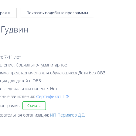
грамм
Показать подобные программы
 Гудвин
т: 7-11 лет
вление: Социально-гуманитарное
амма предназначена для обучающихся Дети без ОВЗ
ция для детей с ОВЗ: -
е федеральном проекте: Нет
жные зачисления:
Cертификат ПФ
программы:
Скачать
овательная организация:
ИП Пермяков Д.Е.